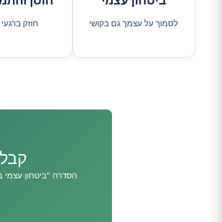
ביטחון עצמי
חוסן והתמ
לסמוך על עצמך גם בקושי
חוזק ברגעי 
קבלו ט
הסדרה "ביטחון עצמי ב-NLP": חמישה כלים מעשיים, דמיון מודרך והמלצות. בלי ספאם, בלי מכירות, 