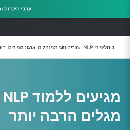
ערבי היכרות ומשמעות · 16.9, 14.10 ו-0
דילוג
לתוכן
tezanlp@gmail.com · 077-8047977
בית
לימודי NLP
הורים וזוגיות
מנהלים וארגונים
מורים וחינ
▾
מגיעים ללמוד NLP
מגלים הרבה יותר