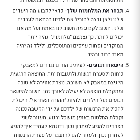
את האמונה והביטחון של הילד בעצמו ובמשפחה.
תבחר את המלחמות שלך-
כדאי לקבוע מה היעדים
שלנו ולאן נרצה להוביל את ילדינו בהתאם לערכים
שלנו. חשוב לקבוע מה חשוב לנו באמת ועל מה אנו
יכולים לוותר. כך נצמצם "מלחמות". נהיה יותר
ממוקדים ופחות עייפים ומתוסכלים. ולילד זה יהיה
מאוד ברור ובהיר.
הישארו רגועים-
לעיתים הורים נגררים למאבקי
כוחות ולסערת רגשות ולתגובות יתר. התוצאה הרגעית
מי ניצח במאבק לא חשובה. נוצרת אווירה לא טובה
ומתקבלת תוצאה לא יעילה לאורך זמן. חשוב להישאר
רגועים מול הילדים ולהיות ״ההורה האחראי״. היכולת
להכיל את הרגשות של ילדכם על ידי הקשבה נכונה
וקבלת החלטות באופן מושכל ורגוע, תעזור לשני
הצדדים להגיע לפתרון נכון. ודוגמא לעתיד איך להגיע
לפתרון נכון. ולעזור להם להתגבר על סערת הרגשות