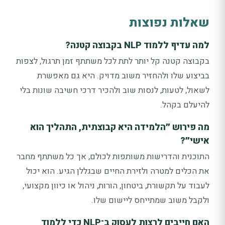
שאלות נפוצות
למה עדיף ללמוד NLP בקבוצה קטנה?
בקבוצה קטנה קל יותר לתת לכל משתתף זמן תרגול, לצפות
בביצוע שלו ולהחזיר משוב מדויק. היא גם מאפשרת
לשאול, לטעות, לנסות שוב ולהכיר דרכי חשיבה שונות בלי
להיעלם בקהל.
מה פירוש ״הלמידה היא קבוצתית, התהליך הוא
אישי״?
התוכנית והדרישות משותפות לכולם, אך כל משתתף מחבר
את הכלים למטרה ולזירת החיים שבגללן הגיע. הוא יכול
לעבוד על תקשורת, ביטחון, הורות, ניהול או כיוון מקצועי,
ולקבל משוב שמתייחס ליישום שלו.
האם חייבים לרצות לעסוק ב־NLP כדי ללמוד