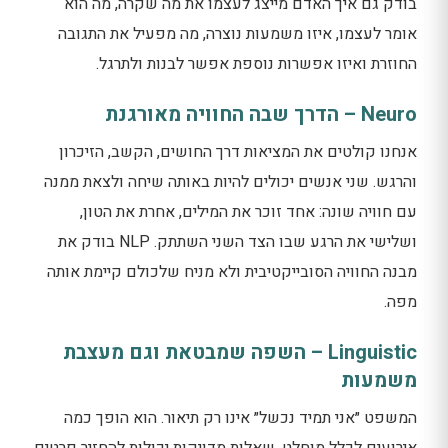
בודק גם איך האדם מייצג לעצמו את מה שקרה, מה הוא
אומר לעצמו, איזו משמעות נוצרה, מה מפעיל את התגובה
החוזרת ואיזו אפשרות נוספת אפשר לבנות ולתרגל.
Neuro – הדרך שבה החוויה מאורגנת
אנחנו קולטים את המציאות דרך החושים, הקשב, הזיכרון
והרגש. שני אנשים יכולים להיות באותה שיחה ולצאת ממנה
עם חוויה שונה: אחד זוכר את המילים, אחרת את הטון,
ושלישי את הרגע שבו הצד השני השתתק. NLP בודק את
מבנה החוויה הסובייקטיבית ולא מניח שלכולם קיימת אותה
מפה.
Linguistic – השפה שמבטאת וגם מעצבת
משמעות
המשפט ״אני תמיד נכשל״ אינו רק תיאור. הוא הופך כמה