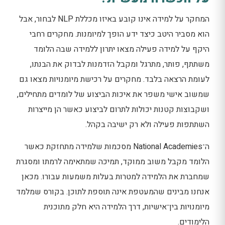
המחקר על למידה אינו קובע באיזו מכללת NLP לבחור, אבל
הוא מסביר היטב כיצד ידע הופך למיומנות. מחקרים רחבי
היקף על למידה פעילה מצאו יתרון ללמידה שבה הלומד
משתתף, פותר, מתרגל ומקבל הזדמנות לבדוק את הבנתו,
לעומת הרצאה בלבד. מחקרים על רכישת מיומנויות מצאו גם
שמשוב אישי משפר את איכות הביצוע של לומדים מתחילים,
ושקבוצות קטנות יכולות לתרום לביצוע כאשר הן מייצרות
השתתפות פעילה ולא רק ישיבה בקהל.
ה־National Academies מסכמות שלמידה מתחזקת כאשר
הלומד מקבל משוב ממוקד, תמיכה שמתאימה לרמתו ומסגרת
שמחברת את הלמידה למטרות בעלות משמעות עבורו. מכאן
אנחנו מבינים שהמעטפת אינה תוספת לתוכן. בקורס שמלמד
מיומנויות בין־אישיות, דרך הלמידה היא חלק מתוכנית
הלימודים.