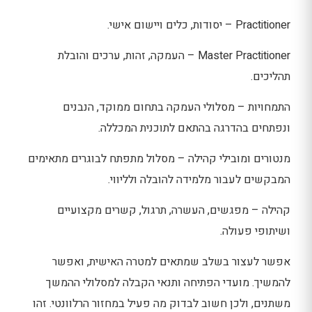
Practitioner – יסודות, כלים ויישום אישי.
Master Practitioner – העמקה, זהות, ערכים והובלת
תהליכים.
התמחויות – מסלולי העמקה בתחום ממוקד, הנבנים
ונפתחים בהדרגה בהתאם לתוכנית המכללה.
מנטורים ומובילי קהילה – מסלול מתפתח לבוגרים מתאימים
המבקשים לעבור מלמידה להובלה ולליווי.
קהילה – מפגשים, העשרה, תרגול, קשרים מקצועיים
ושיתופי פעולה.
אפשר לעצור בשלב שמתאים למטרה האישית, ואפשר
להמשיך. מועדי הפתיחה ותנאי הקבלה למסלולי ההמשך
משתנים, ולכן חשוב לבדוק מה פעיל במחזור הרלוונטי. זהו