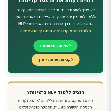
רוצים לקחת את זה צעד קדימה?
לא צריך להתמודד עם זה לבד. בשיחת ייעוץ קצרה
וללא עלות נבין יחד מה קורה אצלכם ונראה אם ואיך
אפשר לעזור - דרך הדרכה, סדנה או לימודי NLP.
הלמידה היא קבוצתית. התהליך הוא אישי.
לשיחה בוואטסאפ
לקביעת שיחת ייעוץ
רוצים ללמוד NLP ברצינות?
קורס הפרקטישנר של מכללת תז״א הוא נקודת
הכניסה: הכשרה מעשית, הסמכה מוכרת וכלים