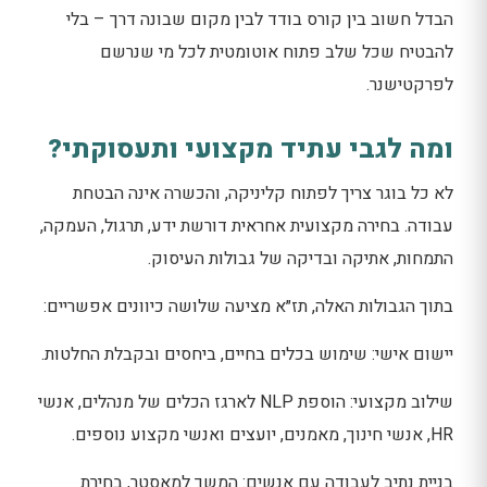
הבדל חשוב בין קורס בודד לבין מקום שבונה דרך – בלי
להבטיח שכל שלב פתוח אוטומטית לכל מי שנרשם
לפרקטישנר.
ומה לגבי עתיד מקצועי ותעסוקתי?
לא כל בוגר צריך לפתוח קליניקה, והכשרה אינה הבטחת
עבודה. בחירה מקצועית אחראית דורשת ידע, תרגול, העמקה,
התמחות, אתיקה ובדיקה של גבולות העיסוק.
בתוך הגבולות האלה, תז״א מציעה שלושה כיוונים אפשריים:
יישום אישי: שימוש בכלים בחיים, ביחסים ובקבלת החלטות.
שילוב מקצועי: הוספת NLP לארגז הכלים של מנהלים, אנשי
HR, אנשי חינוך, מאמנים, יועצים ואנשי מקצוע נוספים.
בניית נתיב לעבודה עם אנשים: המשך למאסטר, בחירת