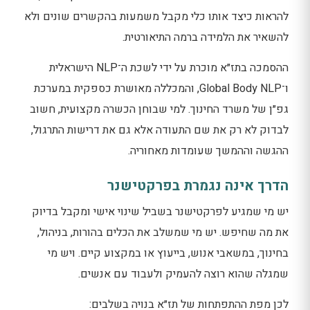
להראות כיצד אותו כלי מקבל משמעות בהקשרים שונים ולא
להשאיר את הלמידה ברמה התיאורטית.
ההסמכה בתז״א מוכרת על ידי לשכת ה־NLP הישראלית
ו־Global Body NLP, והמכללה מאושרת כספקית במערכת
גפ״ן של משרד החינוך. למי שבוחן הכשרה מקצועית, חשוב
לבדוק לא רק את שם התעודה אלא גם את דרישות התרגול,
ההגשה וההמשך שעומדות מאחוריה.
הדרך אינה נגמרת בפרקטישנר
יש מי שמגיע לפרקטישנר בשביל שינוי אישי ומקבל בדיוק
את מה שחיפש. יש מי שמשלב את הכלים בהורות, בניהול,
בחינוך, במשאבי אנוש, בייעוץ או במקצוע קיים. ויש מי
שמגלה שהוא רוצה להעמיק ולעבוד עם אנשים.
לכן מפת ההתפתחות של תז״א בנויה בשלבים: