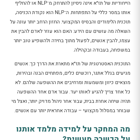
הייחודיות של תז״א אינה ניסיון להתרחק מ־NLP או להחליף
אותו במסר כללי על התפתחות. ה־NLP הוא נקודת הכניסה,
תוכנית הלימודים והבסיס המקצועי. החזון הרחב יותר עונה על
השאלה מה עושים עם הידע: האם הוא עוזר לאדם להבין את
עצמו, להבין אנשים, לפעול מתוך בחירה ולהשפיע טוב יותר
במשפחה, בעבודה ובקהילה.
התוכנית האסטרטגית של תז״א מתארת את הדרך כך: אנשים
מגיעים בגלל אתגר, רוכשים כלים, מפתחים הבנה ובהירות,
מוצאים כיוון ומשמעות ומרחיבים את ההשפעה שלהם. לא
כל אחד צריך להגיע לאותו יעד. עבור אדם אחד ההשפעה
תהיה שיחה אחרת בבית; עבור אחר ניהול מדויק יותר; ואצל מי
שבוחר במסלול מקצועי – עבודה אחראית יותר עם אנשים.
מה המחקר על למידה מלמד אותנו
על הכשרה מעשית?