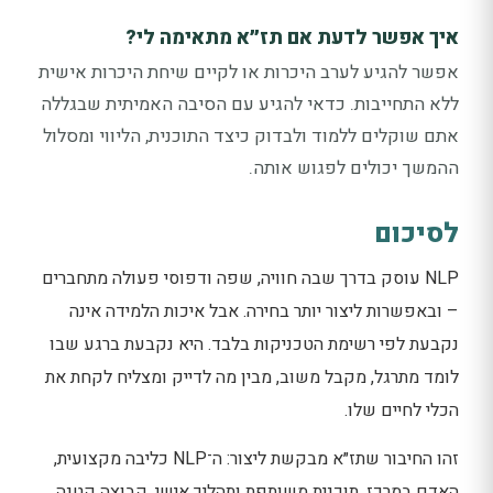
איך אפשר לדעת אם תז״א מתאימה לי?
אפשר להגיע לערב היכרות או לקיים שיחת היכרות אישית
ללא התחייבות. כדאי להגיע עם הסיבה האמיתית שבגללה
אתם שוקלים ללמוד ולבדוק כיצד התוכנית, הליווי ומסלול
ההמשך יכולים לפגוש אותה.
לסיכום
NLP עוסק בדרך שבה חוויה, שפה ודפוסי פעולה מתחברים
– ובאפשרות ליצור יותר בחירה. אבל איכות הלמידה אינה
נקבעת לפי רשימת הטכניקות בלבד. היא נקבעת ברגע שבו
לומד מתרגל, מקבל משוב, מבין מה לדייק ומצליח לקחת את
הכלי לחיים שלו.
זהו החיבור שתז״א מבקשת ליצור: ה־NLP כליבה מקצועית,
האדם במרכז, תוכנית משותפת ותהליך אישי, קבוצה קטנה,