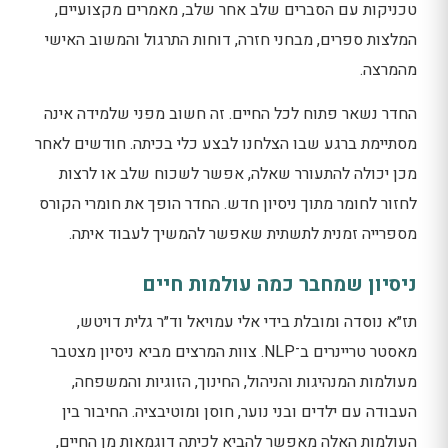
טכניקות עם הסברים שלב אחר שלב, מאמרים מקצועיים,
המלצות ספרים, מבחני חזרה, דוחות התרגול והמשוב האישי
מהמרצה.
החדר נשאר פתוח לכל החיים. זה חשוב מפני שלמידה אינה
מסתיימת ברגע שבו הצלחנו לבצע כלי בכיתה. חודשים לאחר
מכן יכולה להתעורר שאלה, אפשר לשכוח שלב או לרצות
לחזור לחומר מתוך ניסיון חדש. החדר הופך את חומרי הקורס
מספרייה זמנית לתשתית שאפשר להמשיך לעבוד איתה.
ניסיון שמחבר כמה עולמות חיים
תז״א נוסדה ומובלת בידי אלי עמויאל וד״ר גלית דויטש,
מאסטר טריינרים ב־NLP. צוות המרצים מביא ניסיון מצטבר
מעולמות המנהיגות והניהול, החינוך, הזוגיות והמשפחה,
העבודה עם ילדים ובני נוער, חוסן ומוטיבציה. החיבור בין
העולמות האלה מאפשר להביא לכיתה דוגמאות מן החיים,