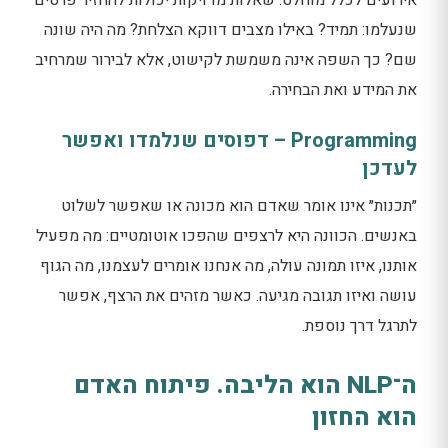
אירועים לכלל מוחלט. שאלות מדויקות יכולות להחזיר פרטים
שנעלמו: תמיד? באילו מצבים דווקא הצלחת? מה היה שונה
שם? כך השפה אינה משמשת לקישוט, אלא לבירור שמרחיב
את המידע ואת הבחירה.
Programming – דפוסים שנלמדו ואפשר
לעדכן
״תכנות״ אינו אומר שאדם הוא מכונה או שאפשר לשלוט
באנשים. הכוונה היא לרצפים שהפכו אוטומטיים: מה מפעיל
אותנו, איזו תמונה עולה, מה אנחנו אומרים לעצמנו, מה הגוף
עושה ואיזו תגובה מגיעה. כאשר מזהים את הרצף, אפשר
לתרגל דרך נוספת.
ה־NLP הוא הליבה. פיתוח האדם
הוא החזון