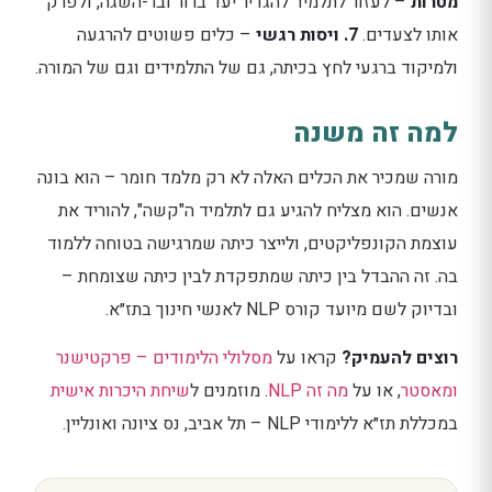
מטרות
– לעזור לתלמיד להגדיר יעד ברור ובר-השגה, ולפרק
אותו לצעדים.
7. ויסות רגשי
– כלים פשוטים להרגעה
ולמיקוד ברגעי לחץ בכיתה, גם של התלמידים וגם של המורה.
למה זה משנה
מורה שמכיר את הכלים האלה לא רק מלמד חומר – הוא בונה
אנשים. הוא מצליח להגיע גם לתלמיד ה"קשה", להוריד את
עוצמת הקונפליקטים, ולייצר כיתה שמרגישה בטוחה ללמוד
בה. זה ההבדל בין כיתה שמתפקדת לבין כיתה שצומחת –
ובדיוק לשם מיועד קורס NLP לאנשי חינוך בתז״א.
רוצים להעמיק?
קראו על
מסלולי הלימודים – פרקטישנר
ומאסטר
, או על
מה זה NLP
. מוזמנים ל
שיחת היכרות אישית
במכללת תז״א ללימודי NLP – תל אביב, נס ציונה ואונליין.