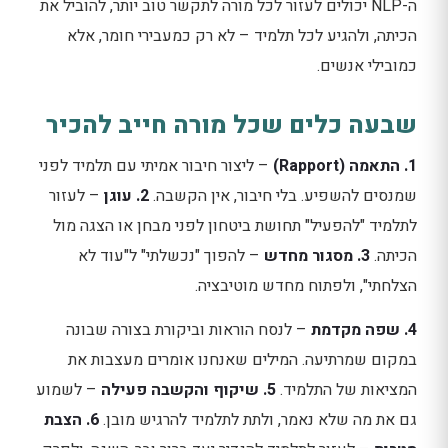
ה-NLP יכולים לעזור לכל מורה לתקשר טוב יותר, להוביל את
הכיתה, ולהגיע לכל תלמיד – לא רק כמעבירי חומר, אלא
כמובילי אנשים.
שבעה כלים שכל מורה חייב להכיר
1. התאמה (Rapport)
– ליצור חיבור אמיתי עם תלמיד לפני
שמנסים להשפיע. בלי חיבור, אין הקשבה.
2. עוגן
– לעזור
לתלמיד "להפעיל" תחושת ביטחון לפני מבחן או הצגה מול
הכיתה.
3. מסגור מחדש
– להפוך "נכשלתי" ל"עוד לא
הצלחתי", ולפתוח מחדש מוטיבציה.
4. שפה מקדמת
– לנסח הוראות וביקורת בצורה שבונה
במקום שמרתיעה. המילים שאנחנו אומרים מעצבות את
המציאות של התלמיד.
5. שיקוף והקשבה פעילה
– לשמוע
גם את מה שלא נאמר, ולתת לתלמיד להרגיש מובן.
6. הצבת