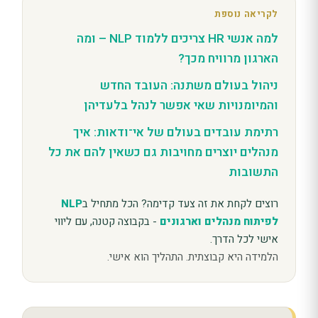
לקריאה נוספת
למה אנשי HR צריכים ללמוד NLP – ומה
הארגון מרוויח מכך?
ניהול בעולם משתנה: העובד החדש
והמיומנויות שאי אפשר לנהל בלעדיהן
רתימת עובדים בעולם של אי־ודאות: איך
מנהלים יוצרים מחויבות גם כשאין להם את כל
התשובות
רוצים לקחת את זה צעד קדימה? הכל מתחיל ב
NLP
לפיתוח מנהלים וארגונים
- בקבוצה קטנה, עם ליווי
אישי לכל הדרך.
הלמידה היא קבוצתית. התהליך הוא אישי.