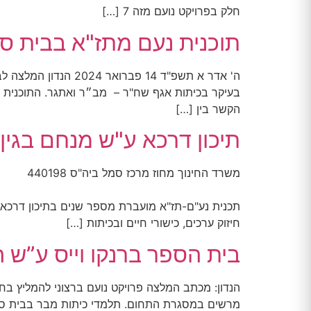
חלק בפרויקט נועם מזה 7 […]
תוכנית נעם מתז"א בבית ספרנו
‏ה' אדר א תשפ"ד ‏14
בעיקר בכיתות אגף שח"ר – מב״ר ואתגר. התוכנית עוס
הקשר בין […]
תיכון דרכא ע"ש מנחם בגין, גדרה
ב' באדר א' תשפ"ד לכל מ
תכנית נע"ם-תז"א מועברת מספר שנים בתיכון דרכא 
חיזוק ערכים, כישורי חיים ובכיתות […]
בית הספר ברנקו וייס ע”ש הרצוג 24
הנדון: מכתב המלצה פרויקט נועם ברצוני להמליץ בחו
מרשים במסגרת התחום. תלמדי כיתות מבר בבית ספר ה