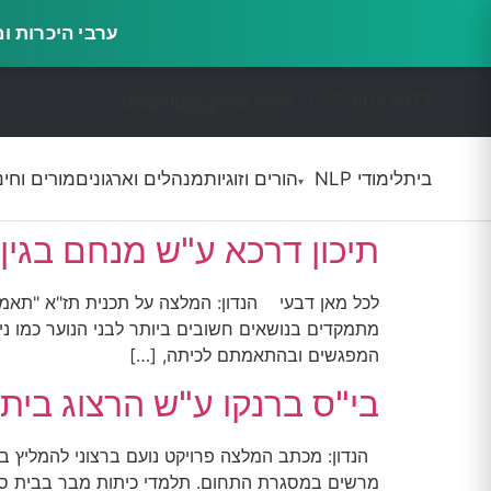
ערבי היכרות ומשמעות · 16.9, 14.10 ו-0
דילוג
לתוכן
tezanlp@gmail.com · 077-8047977
בית
לימודי NLP
הורים וזוגיות
מנהלים וארגונים
מורים וחינ
▾
תיכון דרכא ע"ש מנחם בגין, גדרה
לכל מאן דבעי הנדון: המלצה על תכנית תז"א "תאמ
מתמקדים בנושאים חשובים ביותר לבני הנוער כמו ני
המפגשים ובהתאמתם לכיתה, […]
בי"ס ברנקו ע"ש הרצוג בית חשמונ
הנדון: מכתב המלצה פרויקט נועם ברצוני להמליץ בח
מרשים במסגרת התחום. תלמדי כיתות מבר בבית ספר ה