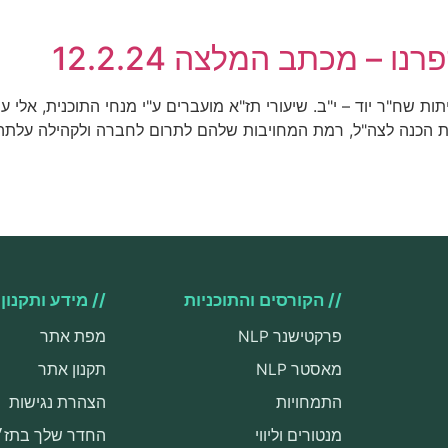
 – מכתב המלצה 12.2.24
ות שח"ר יוד – י"ב. שיעורי תז"א מועברים ע"י מנחי התוכנית, אלי ע
ת הכנה לצה"ל, רמת המחויבות שלהם לתרום לחברה ולקהילה עלתה וכמ
// הקורסים והתוכניות
// מידע ותקנון
פרקטישנר NLP
מפת אתר
מאסטר NLP
תקנון אתר
התמחויות
הצהרת נגישות
מנטורים וליווי
החדר שלך בתז״