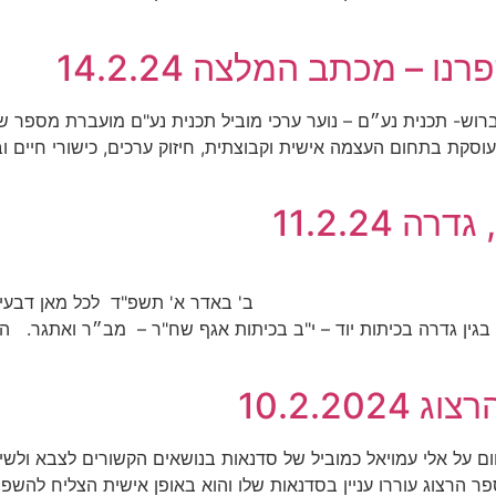
 – מכתב המלצה 14.2.24
 פברואר 2024 הנדון המלצה לברוש- תכנית נע״ם – נוער ערכי מוביל תכנית נע"ם מועבר
קת בתחום העצמה אישית וקבוצתית, חיזוק ערכים, כישורי חיים ובכי
 11.2.24
אן דבעי הנדון: המלצה לברוש-
בגין גדרה בכיתות יוד – י"ב בכיתות אגף שח"ר – מב״ר ואתגר. ה
10.2.20
ם על אלי עמויאל כמוביל של סדנאות בנושאים הקשורים לצבא ולשיר
רצוג עוררו עניין בסדנאות שלו והוא באופן אישית הצליח להשפיע 