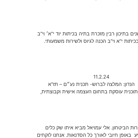
ת מספר שנים בתיכון רבין מזכרת בתיה בכיתות יוד י"א׳ וי"ב
תות י"א וי"ב הכנה לגיוס ולשירות משמעותי.
משרד החינוך מחוז מרכז סמל ביה"ס 440198 11.2.24
 תכנית נע״ם – תז"א
תוכנית עוסקת בתחום העצמה אישית וקבוצתית,
ות הביטחון. אלי עמויאל מביא איתו שק כלים
באופן חיובי לאורך כל הסדנאות. אנחנו לוקחים