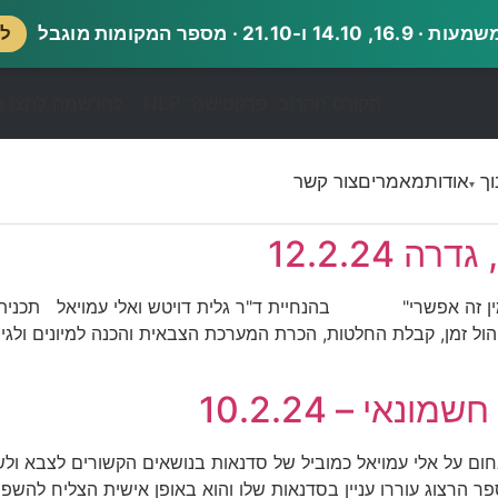
21.1 · מספר המקומות מוגבל
לש
הקורס הקרוב: פרקטישנר NLP - להרשמה לחצו כאן
וך
אודות
מאמרים
צור קשר
▾
 12.2.24
ין זה אפשרי" בהנחיית ד"ר גלית דויטש ואלי עמויאל תכנית ת
הול זמן, קבלת החלטות, הכרת המערכת הצבאית והכנה למיונים ולגי
אי – 10.2.24
ום על אלי עמויאל כמוביל של סדנאות בנושאים הקשורים לצבא ולשי
רצוג עוררו עניין בסדנאות שלו והוא באופן אישית הצליח להשפיע 