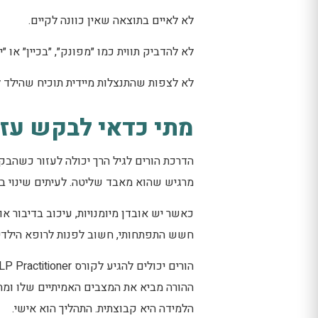
לא לאיים בתוצאה שאין כוונה לקיים.
לא להדביק תווית כמו ״מפונק״, ״בכיין״ או ״י
לא לצפות שהתנצלות מיידית תוכיח שהילד ל
מתי כדאי לבקש עז
הדרכת הורים לגיל הרך יכולה לעזור כשהב
מרגיש שהוא מאבד שליטה. לעיתים שינוי 
כאשר יש אובדן מיומנויות, עיכוב בדיבור א
חשש התפתחותי, חשוב לפנות לרופא הילדים
ההורה מביא את המצבים האמיתיים שלו ומתר
הלמידה היא קבוצתית. התהליך הוא אישי.