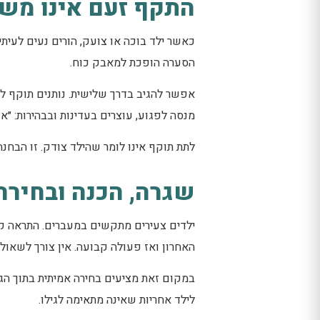
התקף זעם אינו משא
כאשר ילד בוכה או צועק, הורים נעים לעיתי
הסערה הופכת למאבק כוח.
אפשר להגיב בדרך שלישית. נותנים תוקף ל
מנסה לפגוע, עוצרים בעדינות ובבהירות: ״
לתת תוקף אינו לומר שהילד צודק. זו הבחנה
שגרה, הכנה ובחירה
ילדים צעירים מתקשים במעברים. התראה קצ
האחרון ואז פעולה קבועה. אין צורך לשאול
במקום זאת מציעים בחירה אמיתית בתוך הגב
לילד אחריות שאינה מתאימה לגילו.