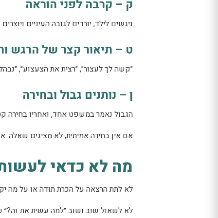
ק – קרבה לפני הוראה
ניגשים לילד, יורדים לגובה העיניים ויוצ
ט – תיאור קצר של הרגש ו
״קשה לך לעצור״, ״רצית את הצעצוע״, ״נבהל
ן – נותנים גבול ובחירה
הגבול נאמר במשפט אחד, ואחריו בחירה קט
אם אין בחירה אמיתית, לא מציגים שאלה. אם
מה לא כדאי לעשות 
לא לתת הרצאה על הכרת תודה או על מה יק
לא לשאול שוב ושוב ״למה עשית את זה?״ כא