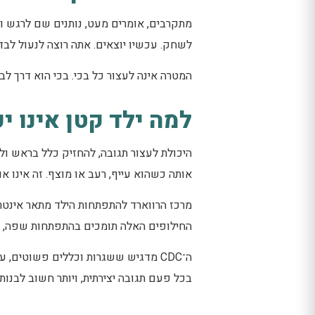
מתקרבים, אומרים מעט, נותנים שם לרגש ו
לשחק. עכשיו יוצאים. אתה רוצה לנעול לבד
המטרה אינה לעצור כל בכי. בכי הוא דרך ל
למה ילד קטן אינו י
היכולת לעצור תגובה, להחזיק כלל בראש ול
אותה כשהוא עייף, רעב או מוצף. זה אינו א
מרכז הרווארד להתפתחות הילד מתאר אינטראק
החילופים האלה תומכים בהתפתחות שפה, קשר 
ה־CDC מדגיש ששגרות וכללים פשוטים
בכל פעם תגובה יצירתית, ויותר חשוב לבנות