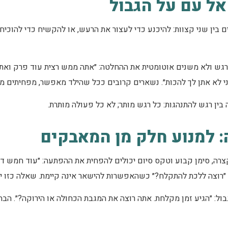
ל עם על הגבול
ם בין שני קצוות: להיכנע כדי לעצור את הרעש, או להקשיח כדי להוכיח
רגש ולא משנים אוטומטית את ההחלטה: ״אתה ממש רצית עוד פרק ואתה 
אני לא אתן לך להכות״. נשארים קרובים ככל שהילד מאפשר, מפחיתים מ
 בין רגש להתנהגות: כל רגש מותר; לא כל פעולה מותרת.
: למנוע חלק מן המאבקים
רה, סימן קבוע וטקס סיום יכולים להפחית את ההפתעה: ״עוד חמש דק
 ״רוצה ללכת להתקלח?״ כשהאפשרות להישאר אינה קיימת. שאלה כזו י
ול: ״הגיע זמן מקלחת. אתה רוצה את המגבת הכחולה או הירוקה?״. הב