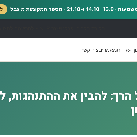
21.1 · מספר המקומות מוגבל
לש
הקורס הקרוב: פרקטישנר NLP - להרשמה לחצו כאן
וך
אודות
מאמרים
צור קשר
▾
 הרך: להבין את ההתנהגות, ל
ן