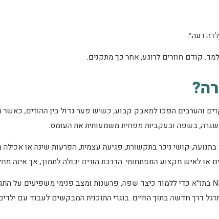
לדה רעה״.
מד. קודם חוזרים לרוגע, אחר כך מתקנים.
רה?
קרים והערבים הפכו למאבק קבוע, כשיש פער גדול בין ההורים, כאשר
בשגרה, בשפה ובעקביות מפחית משמעותית את העומס.
ו בתנועה, קושי ניכר בתקשורת, פגיעה עצמית, הפרעות שינה או אכילה 
 או לאיש מקצוע התפתחותי. הדרכת הורים יכולה לתמוך, אך אינה מח
הורים יכולים להגיע לקורס NLP Practitioner בתז״א כדי ללמוד כיצד שפה, פרשנות ומצב פנימי מ
גל דרך חדשה בתוך החיים. בוגרי התוכנית המבקשים לעבוד עם ילדים ו