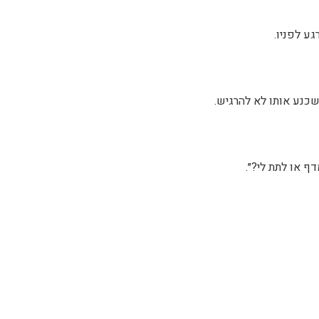
ע לפניו.
שכנע אותו לא להרגיש.
 או לתת לי?״.