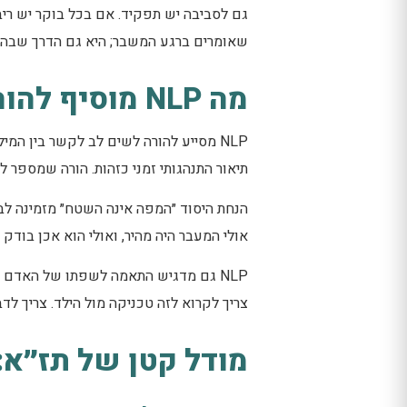
גם לסביבה יש תפקיד. אם בכל בוקר יש ריב
שאומרים ברגע המשבר; היא גם הדרך שבה מ
מה NLP מוסיף להורות בגיל הרך?
NLP מסייע להורה לשים לב לקשר בין ה
תיאור התנהגותי זמני כזהות. הורה שמספר ל
הנחת היסוד ״המפה אינה השטח״ מזמינה לבדו
אולי המעבר היה מהיר, ואולי הוא אכן בודק
NLP גם מדגיש התאמה לשפתו של האדם ש
צריך לקרוא לזה טכניקה מול הילד. צריך לד
מודל קטן של תז״א: