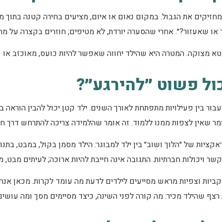
מחזיקים את הגבול. במקום נאום או איום, מציעים בחירה קטנה בתוך
 או שאעזור?״. אחרי שהסערה יורדת, לא מטיפים; חוזרים בקצרה על מ
בטא מצוקה. המטרה היא שהילד יחווה שאפשר להיות כועס, מאוכזב או עצ
כול פשוט ״להירגע״?
עבור בין פעילויות מתפתחת לאורך השנים. ילד קטן יכול להבין הוראה
ומר שאין לצפות ממנו ללמוד. זה אומר שהלמידה צריכה להתרחש דרך חז
ציות של ״הלוך ושוב״ בין ילד למבוגר: הילד מסמן בקול, במבט, בתנוע
ויכולות חברתיות. התגובה אינה חייבת להיות ארוכה; לעיתים מבט, מיל
, עקביות וצפיות מראש מסייעים לילדים לדעת מה עומד לקרות. מכאן אנ
 רצף שהילד מכיר: מה קורה לפני השינה, כיצד מסיימים מסך ומה עושי