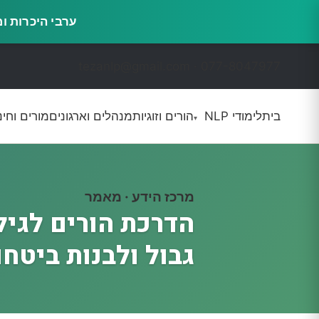
ערבי היכרות ומשמעות · 16.9, 14.10 ו-0
tezanlp@gmail.com · 077-8047977
בית
לימודי NLP
הורים וזוגיות
מנהלים וארגונים
מורים וחינ
▾
מרכז הידע · מאמר
הדרכת הורים לגיל
גבול ולבנות ביטחו