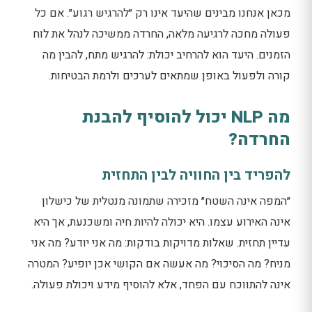
מכאן אנחנו מבינים שהיעד אינו רק ״להרגיש רגוע״. אם כל
פעולה מחכה לרגיעה מלאה, החרדה ממשיכה לנהל את לוח
הזמנים. היעד הוא להרחיב יכולת: להרגיש מתח, להבין מה
קורה ולפעול באופן שמתאים לערכים ולרמת הבטיחות.
מה NLP יכול להוסיף להבנת
החרדה?
להפריד בין החוויה לבין התחזית
״המפה אינה השטח״ מזכירה שתמונה מנטלית של כישלון
אינה האירוע עצמו. היא יכולה להיות חיה ומשכנעת, אך היא
עדיין תחזית. שאלות מדויקות בודקות: מה אני יודע? מה אני
מניח? מה הסיכוי? מה אעשה אם הקושי אכן יופיע? המטרה
אינה להתווכח עם הפחד, אלא להוסיף מידע ויכולת פעולה.