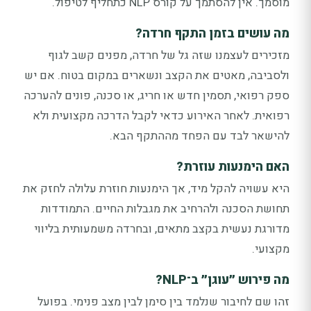
מוסמך. אין להסתמך על קורס NLP כתחליף לטיפול.
מה עושים בזמן התקף חרדה?
מזכירים לעצמנו שזה גל של חרדה, מפנים קשב לגוף
ולסביבה, מאטים את הקצב ונשארים במקום בטוח. אם יש
ספק רפואי, תסמין חדש או חריג, או סכנה, פונים להערכה
רפואית. לאחר האירוע כדאי לקבל הדרכה מקצועית ולא
להישאר לבד עם הפחד מההתקף הבא.
האם הימנעות עוזרת?
היא עשויה להקל מיד, אך הימנעות חוזרת עלולה לחזק את
תחושת הסכנה ולהרחיב את מגבלות החיים. התמודדות
מדורגת נעשית בקצב מתאים, ובחרדה משמעותית בליווי
מקצועי.
מה פירוש ״עוגן״ ב־NLP?
זהו שם לחיבור שנלמד בין סימן לבין מצב פנימי. בפועל