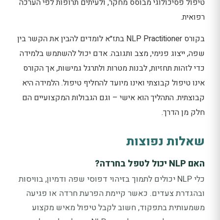
טיפול פסיכולוגי מבוסס מחקר, ולעיתים תרופות לפי הערכה
רפואית.
בקורס NLP Practitioner בתז״א לומדים להבין את הקשר בין
שפה, ייצוג פנימי, מצב ותגובה. אדם יכול להשתמש בלמידה
כדי לזהות תחזיות, לבנות מטרות ולתרגל גמישות, אך הקורס
אינו טיפול קבוצתי ואינו מיועד להחליף טיפול. הלמידה היא
קבוצתית. התהליך הוא אישי – וגם הגבולות המקצועיים הם
חלק מן הדרך.
שאלות נפוצות
האם NLP יכול לטפל בחרדה?
כלי NLP יכולים לתמוך בזיהוי דפוסי שפה ודמיון, בוויסות
ובהגדרת צעדים. כאשר קיימת הפרעת חרדה או פגיעה
משמעותית בתפקוד, חשוב לקבל טיפול מאיש מקצוע