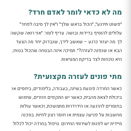
מה לא כדאי לומר לאדם חרד?
״פשוט תירגע״, ״הכול בראש שלך״ ו״אין לך סיבה לפחד״
עלולים להוסיף בדידות ובושה. עדיף לומר: ״אני רואה שקשה
לך. מה יעזור כרגע – שאשב לידך, שנבדוק יחד מה הצעד
הבא או שנפנה לעזרה?״. תמיכה אינה הבטחה שהכול בטוח;
היא נוכחות לצד בדיקת המציאות.
מתי פונים לעזרה מקצועית?
כאשר החרדה פוגעת בשינה, בעבודה, בלימודים, ביחסים או
ביכולת לצאת מהבית; כאשר יש התקפים חוזרים, שימוש
בחומרים להרגעה או הידרדרות מתמשכת; וכאשר עולות
מחשבות על פגיעה עצמית או חוסר רצון לחיות. בסכנה
מיידית יש לפנות לשירותי החירום. טיפול בחרדה יכול לכלול