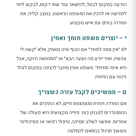
הודעה במקום לבטל, להישאר עוד שתי דקות, לבקש ליווי
לפגישה או להכין את המשפט הראשון. במצב קליני, את
המדרג בונים עם איש מקצוע.
י – יוצרים משפט תומך ואמין
לא ״אין ממה לפחד״ אם הגוף אינו מאמין, אלא ״קשה לי
עכשיו, ואני יודע מה הצעד הבא״ או ״התחושה חזקה, אבל
היא אינה תחזית״. משפט אמין מחבר לרצפה במקום לנהל
ויכוח עם החוויה.
ם – ממשיכים לקבל עזרה כשצריך
אם החרדה חוזרת ומצמצמת חיים, לא הופכים את
ההתמודדות למבחן כוח. פנייה מקצועית היא פעולה של
אחריות. אפשר לשלב תמיכה, טיפול רפואי או פסיכולוגי
והמשך תרגול בהתאם להמלצה.