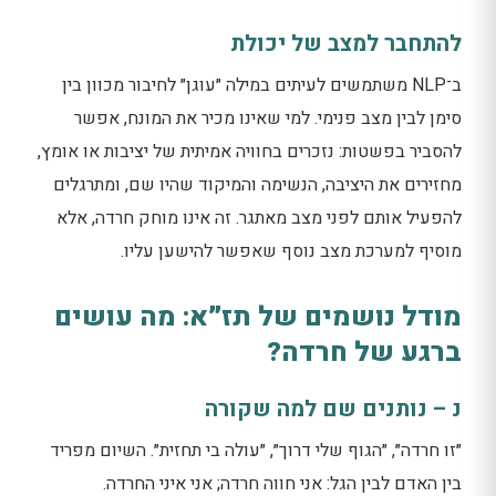
להתחבר למצב של יכולת
ב־NLP משתמשים לעיתים במילה ״עוגן״ לחיבור מכוון בין
סימן לבין מצב פנימי. למי שאינו מכיר את המונח, אפשר
להסביר בפשטות: נזכרים בחוויה אמיתית של יציבות או אומץ,
מחזירים את היציבה, הנשימה והמיקוד שהיו שם, ומתרגלים
להפעיל אותם לפני מצב מאתגר. זה אינו מוחק חרדה, אלא
מוסיף למערכת מצב נוסף שאפשר להישען עליו.
מודל נושמים של תז״א: מה עושים
ברגע של חרדה?
נ – נותנים שם למה שקורה
״זו חרדה״, ״הגוף שלי דרוך״, ״עולה בי תחזית״. השיום מפריד
בין האדם לבין הגל: אני חווה חרדה; אני איני החרדה.