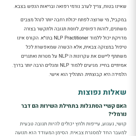
שאינו בטוח, צריך לערב גורמי רפואה ובריאות הנפש בצבא.
במקביל, מי שרוצה לפתח יכולת רחבה יותר לנהל מצבים
משתנים, לזהות דפוסים, לווסת תגובה ולתקשר בצורה
מדויקת יכול ללמוד NLP Practitioner בתז״א. הקורס אינו
טיפול במצוקה צבאית, אלא הכשרה שמאפשרת לכל
משתתף ליישם את עקרונות ה־NLP על מטרות ואתגרים
אמיתיים בחייו. מגיעים ללמוד NLP ומגלים הרבה יותר בדרך.
הלמידה היא קבוצתית. התהליך הוא אישי.
שאלות נפוצות
האם קשיי הסתגלות בתחילת השירות הם דבר
נורמלי?
קושי, געגוע, עייפות ולחץ יכולים להיות תגובה טבעית
למעבר החד למסגרת צבאית. הסימן המעודד הוא תנועה