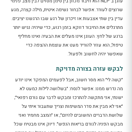
עוגן ב־NLP הוא חיבור מכוון בין סימן מסוים לבין מצב פנימי
שרוצים לעורר. אפשר לבחור נשימה איטית, מילה קצרה, מגע
עדין בין שתי אצבעות או זיכרון של רגע שבו הרגשנו יציבים.
מתרגלים את החיבור דווקא בזמן רגוע, כדי שיהיה נגיש יותר
ברגע של לחץ. העוגן אינו מעלים את הבעיה ואינו מחליף
טיפול; הוא עוזר להוריד מעט את עוצמת ההצפה כדי
שאפשר יהיה לחשוב ולפעול.
לבקש עזרה בצורה מדויקת
״קשה לי״ הוא מסר חשוב, אבל לפעמים המפקד אינו יודע
מה נדרש ממנו. אפשר לנסח: ״בשלושה לילות כמעט לא
ישנתי, אני מתקשה להתרכז ומבקש לדבר עם גורם רפואי״;
״אני לא מבין את סדר המשימות וצריך שתעבור איתי על
שלושת הדברים החשובים להיום״; או ״המצב מחמיר ואני
מבקש הפניה לגורם בריאות הנפש״. דיוק אינו מבטיח שכל