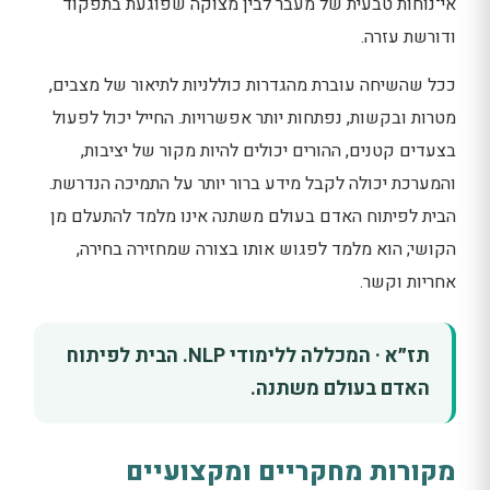
אי־נוחות טבעית של מעבר לבין מצוקה שפוגעת בתפקוד
ודורשת עזרה.
ככל שהשיחה עוברת מהגדרות כוללניות לתיאור של מצבים,
מטרות ובקשות, נפתחות יותר אפשרויות. החייל יכול לפעול
בצעדים קטנים, ההורים יכולים להיות מקור של יציבות,
והמערכת יכולה לקבל מידע ברור יותר על התמיכה הנדרשת.
הבית לפיתוח האדם בעולם משתנה אינו מלמד להתעלם מן
הקושי; הוא מלמד לפגוש אותו בצורה שמחזירה בחירה,
אחריות וקשר.
תז״א · המכללה ללימודי NLP. הבית לפיתוח
האדם בעולם משתנה.
מקורות מחקריים ומקצועיים