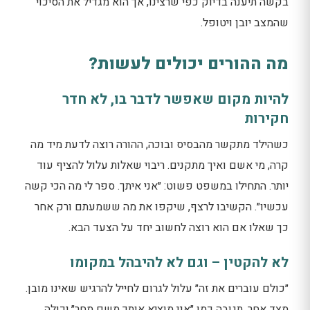
בקשה תיענה בדיוק כפי שרצינו, אך הוא מגדיל את הסיכוי
שהמצב יובן ויטופל.
מה ההורים יכולים לעשות?
להיות מקום שאפשר לדבר בו, לא חדר
חקירות
כשהילד מתקשר מהבסיס ובוכה, ההורה רוצה לדעת מיד מה
קרה, מי אשם ואיך מתקנים. ריבוי שאלות עלול להציף עוד
יותר. התחילו במשפט פשוט: ״אני איתך. ספר לי מה הכי קשה
עכשיו״. הקשיבו לרצף, שיקפו את מה ששמעתם ורק אחר
כך שאלו אם הוא רוצה לחשוב יחד על הצעד הבא.
לא להקטין – וגם לא להיבהל במקומו
״כולם עוברים את זה״ עלול לגרום לחייל להרגיש שאינו מובן.
מצד אחר, תגובה כמו ״אני מוציא אותך משם מחר״ יכולה