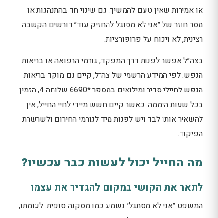
או אמירות שאין טעם להמשיך. גם שינוי חד בהתנהגות או
מסר חוזר של ״אני לא מסוגל להחזיק עוד״ דורשים הקשבה
רצינית, לא ויכוח על פרופורציות.
בצה״ל אפשר לפנות דרך המפקד, גורמי הרפואה או בריאות
הנפש. לפי המידע הרשמי של צה״ל, קיים גם מוקד בריאות
הנפש לחיילי סדיר ומילואים במספר *6690 שלוחה 4, הזמין
בכל שעות היממה. כאשר קיים חשש מיידי לחיי החייל, אין
להשאיר אותו לבד ויש לפנות מיד לגורמי החירום ולשרשרת
הפיקוד.
מה החייל יכול לעשות כבר עכשיו?
לתאר את הקושי במקום להגדיר את עצמו
המשפט ״אני לא מסתגל״ נשמע כמו מסקנה סופית. לעומתו,