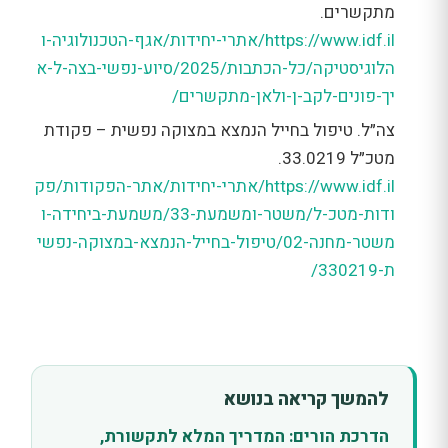
מתקשרים.
https://www.idf.il/אתרי-יחידות/אגף-הטכנולוגיה-ו
הלוגיסטיקה/כל-הכתבות/2025/סיוע-נפשי-בצה-ל-א
יך-פונים-לקב-ן-ולאן-מתקשרים/
צה״ל. טיפול בחייל הנמצא במצוקה נפשית – פקודת
מטכ״ל 33.0219.
https://www.idf.il/אתרי-יחידות/אתר-הפקודות/פק
ודות-מטכ-ל/משטר-ומשמעת-33/משמעת-ביחידה-ו
משטר-מחנה-02/טיפול-בחייל-הנמצא-במצוקה-נפשי
ת-330219/
להמשך קריאה בנושא
הדרכת הורים: המדריך המלא לתקשורת,