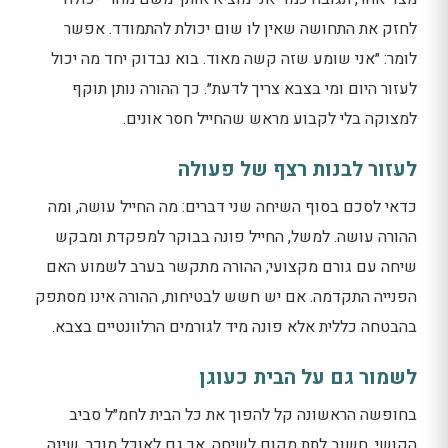
לחזק את התחושה שאין לו שום יכולת להתמודד. אפשר
לומר: ״אני שומע שזה קשה מאוד. בוא נבדוק יחד מה יכול
לעזור היום ומי בצבא צריך לדעת״. כך ההורה נותן תוקף
למצוקה בלי לקבוע מראש שהחייל חסר אונים.
לעזור לבנות רצף של פעולה
כדאי לסכם בסוף השיחה שני דברים: מה החייל עושה, ומה
ההורה עושה. למשל, החייל פונה בבוקר למפקדת ומבקש
שיחה עם גורם מקצועי; ההורה מתקשר בערב לשמוע האם
הפנייה התקדמה. אם יש חשש לבטיחות, ההורה אינו מסתפק
בהבטחה כללית אלא פונה מיד לגורמים הרלוונטיים בצבא.
לשמור גם על הבית כעוגן
בחופשה הראשונה קל להפוך את כל הבית לחמ״ל סביב
הקושי. חשוב לתת מקום לשיחה, אך גם לאוכל מוכר, שינה,