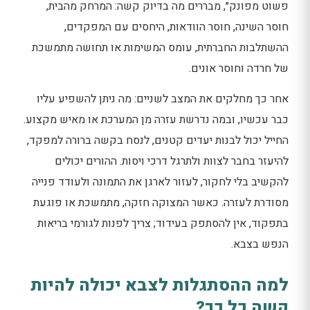
פשוט מפונק״, מבררים מה בדיוק קשה: המרחק מהבית,
חוסר השינה, חוסר הוודאות, היחסים עם המפקדים,
ההשתלבות החברתית, עומס המשימות או תחושה מתמשכת
של חרדה וחוסר אונים.
אחר כך מחלקים את המצב לשניים: מה ניתן להשפיע עליו
כבר עכשיו, ובמה נדרשת עזרה מן המערכת או מאיש מקצוע.
החייל יכול לבנות יעדים קטנים, לנסח בקשה ברורה למפקד,
להיעזר בחבר לצוות ולתרגל דרכי ויסות. ההורים יכולים
להקשיב בלי לחקור, לעזור לארגן את התמונה ולעודד פנייה
מסודרת לעזרה. כאשר המצוקה חזקה, מתמשכת או פוגעת
בתפקוד, אין להסתפק בעידוד; צריך לפנות לגורמי בריאות
הנפש בצבא.
למה ההסתגלות לצבא יכולה להיות
קשה כל כך?