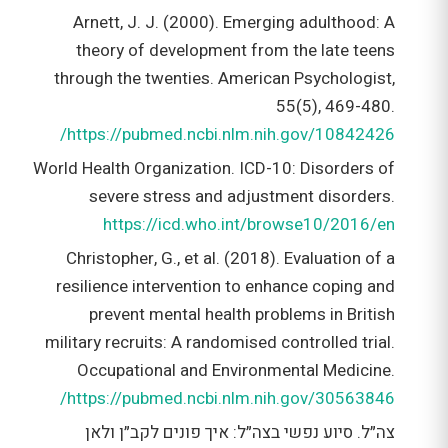
Arnett, J. J. (2000). Emerging adulthood: A
theory of development from the late teens
through the twenties. American Psychologist,
55(5), 469-480.
https://pubmed.ncbi.nlm.nih.gov/10842426/
World Health Organization. ICD-10: Disorders of
severe stress and adjustment disorders.
https://icd.who.int/browse10/2016/en
Christopher, G., et al. (2018). Evaluation of a
resilience intervention to enhance coping and
prevent mental health problems in British
military recruits: A randomised controlled trial.
Occupational and Environmental Medicine.
https://pubmed.ncbi.nlm.nih.gov/30563846/
צה״ל. סיוע נפשי בצה״ל: איך פונים לקב״ן ולאן