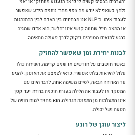
״הערבים בבסיס קשים לי כי אז הגעגוע מתחזק״ או ״אני
נלחץ כשאני לא יודע מה צפוי מחר״ נותנים מידע שאפשר
לעבוד איתו. ב־NLP אנו מבחינים בין האדם לבין ההתנהגות
או המצב. חייל שחווה קושי אינו ״חלש״; הוא אדם שמגיב
כרגע לתנאים מסוימים וזקוק לדרך פעולה מתאימה.
לבנות יחידת זמן שאפשר להחזיק
כאשר חושבים על חודשים או שנים קדימה, השירות כולו
עלול להיראות בלתי אפשרי. כדאי לצמצם את האופק: להגיע
עד הארוחה הבאה, לסיים משימה אחת, לדבר היום עם
המפקד או לעבור את הלילה בעזרת תוכנית ברורה. יעד קטן
אינו התעלמות מן התמונה הגדולה. הוא מחזיר למוח חוויה של
תנועה ושל יכולת.
ליצור עוגן של רוגע